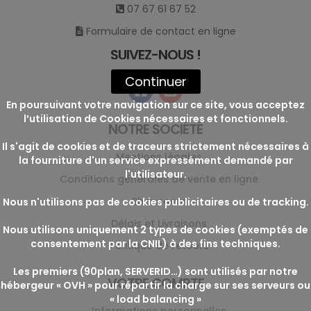
07 67 61 67 52
Formulaire de contact en ligne
SUIVEZ-NOUS !
Continuer
En poursuivant votre navigation sur ce site, vous acceptez
l’utilisation de Cookies nécessaires et fonctionnels.
NOTRE SOCIÉTÉ
Il s'agit de cookies et de traceurs strictement nécessaires à
Mentions légales
la fourniture d'un service expressément demandé par
l'utilisateur.
Conditions générales de vente en ligne
Showroom
Nous n'utilisons pas de cookies publicitaires ou de tracking.
Délais et Livraisons
Nous utilisons uniquement 2 types de cookies (exemptés de
consentement par la CNIL) à des fins techniques.
Politique de retours
Les premiers (90plan, SERVERID…) sont utilisés par notre
VOTRE COMPTE
hébergeur « OVH » pour répartir la charge sur ses serveurs ou
« load balancing »